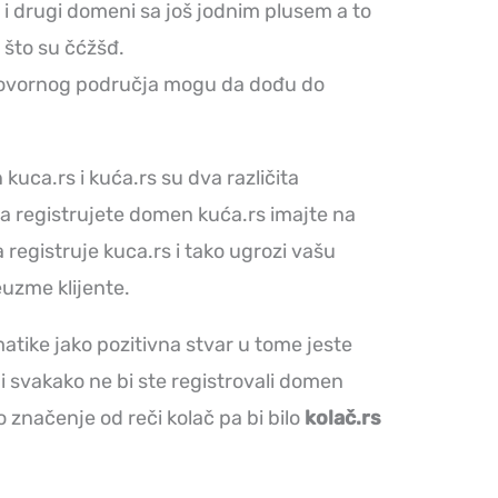
 i drugi domeni sa još jodnim plusem a to
o što su čćžšđ.
 govornog područja mogu da dođu do
uca.rs i kuća.rs su dva različita
a registrujete domen kuća.rs imajte na
registruje kuca.rs i tako ugrozi vašu
euzme klijente.
tike jako pozitivna stvar u tome jeste
 i svakako ne bi ste registrovali domen
značenje od reči kolač pa bi bilo
kolač.rs