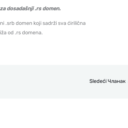
 za dosadašnji .rs domen.
ni .srb domen koji sadrži sva ćirilična
niža od .rs domena.
Sledeći Чланак