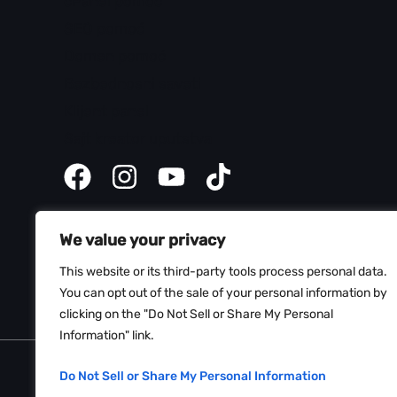
cPanel pomoć
SEO pomoć
Domen pomoć
Bezbednosni saveti
Klijent panel
Sajt kreator uputstva
We value your privacy
This website or its third-party tools process personal data.
You can opt out of the sale of your personal information by
clicking on the "Do Not Sell or Share My Personal
Information" link.
Copyright © 2026 Web Hosting Srbija
Do Not Sell or Share My Personal Information