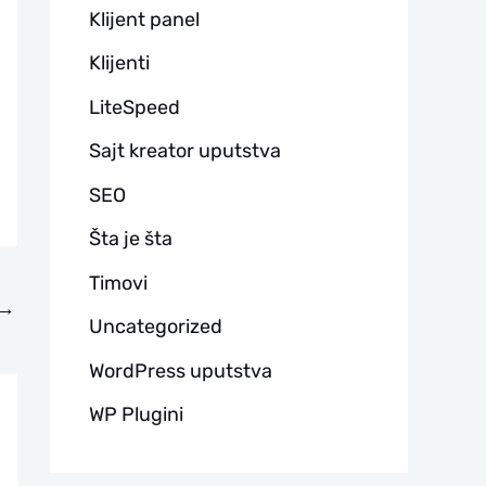
Klijent panel
Klijenti
LiteSpeed
Sajt kreator uputstva
SEO
Šta je šta
Timovi
→
Uncategorized
WordPress uputstva
WP Plugini