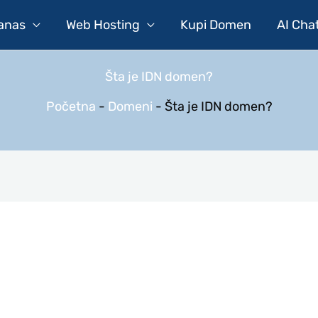
Danas
Web Hosting
Kupi Domen
AI Cha
Šta je IDN domen?
Početna
-
Domeni
-
Šta je IDN domen?