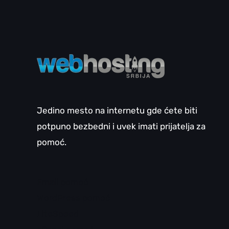
Jedino mesto na internetu gde ćete biti
potpuno bezbedni i uvek imati prijatelja za
pomoć.
Email pomoć
WordPress pomoć
LiteSpeed