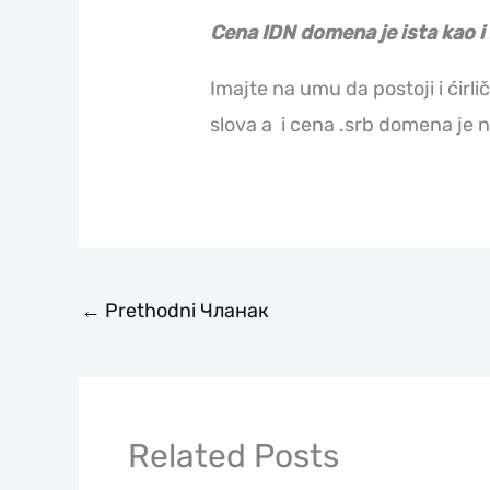
Cena IDN domena je ista kao i
Imajte na umu da postoji i ćirlič
slova a i cena .srb domena je 
←
Prethodni Чланак
Related Posts