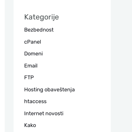
а
Kategorije
г
Bezbednost
а
cPanel
Domeni
Email
FTP
Hosting obaveštenja
htaccess
Internet novosti
Kako