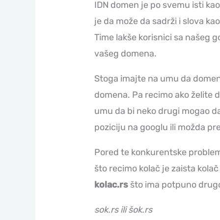
IDN domen je po svemu isti kao
je da može da sadrži i slova ka
Time lakše korisnici sa našeg
vašeg domena.
Stoga imajte na umu da domen k
domena. Pa recimo ako želite d
umu da bi neko drugi mogao da 
poziciju na googlu ili možda pr
Pored te konkurentske problema
što recimo kolač je zaista kolač
kolac.rs
što ima potpuno drugo 
sok.rs ili šok.rs