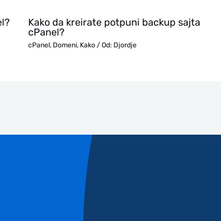
l?
Kako da kreirate potpuni backup sajta
cPanel?
cPanel
,
Domeni
,
Kako
/ Od:
Djordje