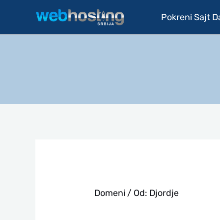
Pređi
Pokreni Sajt 
na
sadržaj
Domeni
/ Od:
Djordje