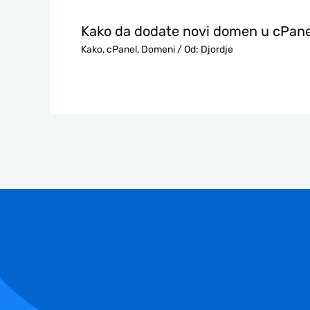
Kako da dodate novi domen u cPane
Kako
,
cPanel
,
Domeni
/ Od:
Djordje