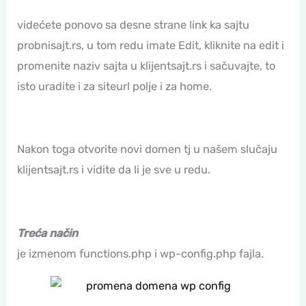
videćete ponovo sa desne strane link ka sajtu
probnisajt.rs, u tom redu imate Edit, kliknite na edit i
promenite naziv sajta u klijentsajt.rs i sačuvajte, to
isto uradite i za siteurl polje i za home.
Nakon toga otvorite novi domen tj u našem slučaju
klijentsajt.rs i vidite da li je sve u redu.
Treća način
je izmenom functions.php i wp-config.php fajla.