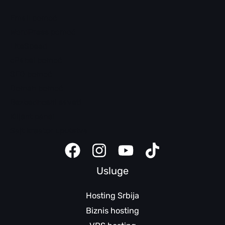
Email pomoć
WordPress pomoć
LiteSpeed
cPanel pomoć
SEO pomoć
Domen pomoć
Bezbednosni saveti
Klijent panel
Sajt kreator uputstva
Usluge
Hosting Srbija
Biznis hosting