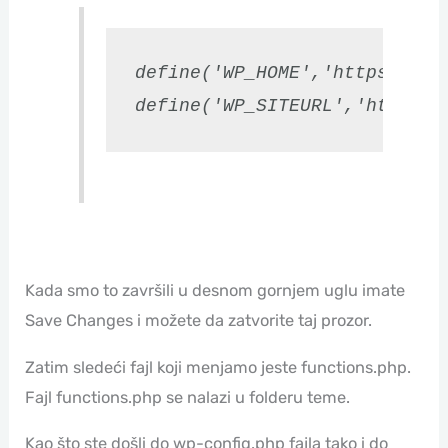
define('WP_HOME','https://kli
Kada smo to završili u desnom gornjem uglu imate
Save Changes i možete da zatvorite taj prozor.
Zatim sledeći fajl koji menjamo jeste functions.php.
Fajl functions.php se nalazi u folderu teme.
Kao što ste došli do wp-config.php fajla tako i do