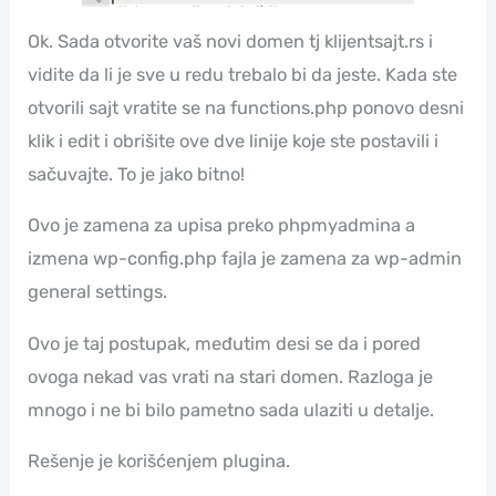
Ok. Sada otvorite vaš novi domen tj klijentsajt.rs i
vidite da li je sve u redu trebalo bi da jeste. Kada ste
otvorili sajt vratite se na functions.php ponovo desni
klik i edit i obrišite ove dve linije koje ste postavili i
sačuvajte. To je jako bitno!
Ovo je zamena za upisa preko phpmyadmina a
izmena wp-config.php fajla je zamena za wp-admin
general settings.
Ovo je taj postupak, međutim desi se da i pored
ovoga nekad vas vrati na stari domen. Razloga je
mnogo i ne bi bilo pametno sada ulaziti u detalje.
Rešenje je korišćenjem plugina.