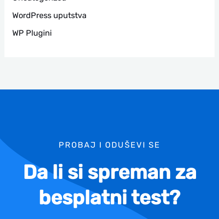
WordPress uputstva
WP Plugini
PROBAJ I ODUŠEVI SE
Da li si spreman za
besplatni test?