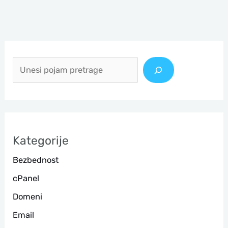
П
р
е
т
р
а
Kategorije
г
Bezbednost
а
cPanel
Domeni
Email