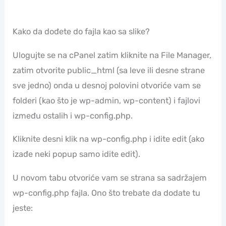
Kako da dođete do fajla kao sa slike?
Ulogujte se na cPanel zatim kliknite na File Manager,
zatim otvorite public_html (sa leve ili desne strane
sve jedno) onda u desnoj polovini otvoriće vam se
folderi (kao što je wp-admin, wp-content) i fajlovi
između ostalih i wp-config.php.
Kliknite desni klik na wp-config.php i idite edit (ako
izađe neki popup samo idite edit).
U novom tabu otvoriće vam se strana sa sadržajem
wp-config.php fajla. Ono što trebate da dodate tu
jeste: