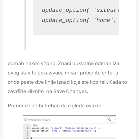
update_option( 'siteurl', 'h
update_option( 'home', 'http
odmah nakon <?php. Znači bukvalno odmah iza
ovog stavite pokazivača miša i pritisnite enter a
onda paste dve linije iznad koje ste kopirali. Kada to
završite kliknite na Save Changes.
Primer iznad bi trebao da izgleda ovako: