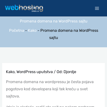
Pređi
na
sadržaj
Promena domena na WordPress sajtu
Početna
-
Kako
-
Promena domena na WordPress
sajtu
Kako
,
WordPress uputstva
/ Od:
Djordje
Promena domena na wordpressu je česta pojava
pogotovo kod developera koji tek kreću u svet
sajtova.