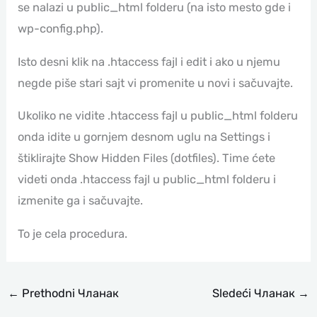
se nalazi u public_html folderu (na isto mesto gde i
wp-config.php).
Isto desni klik na .htaccess fajl i edit i ako u njemu
negde piše stari sajt vi promenite u novi i sačuvajte.
Ukoliko ne vidite .htaccess fajl u public_html folderu
onda idite u gornjem desnom uglu na Settings i
štiklirajte Show Hidden Files (dotfiles). Time ćete
videti onda .htaccess fajl u public_html folderu i
izmenite ga i sačuvajte.
To je cela procedura.
←
Prethodni Чланак
Sledeći Чланак
→