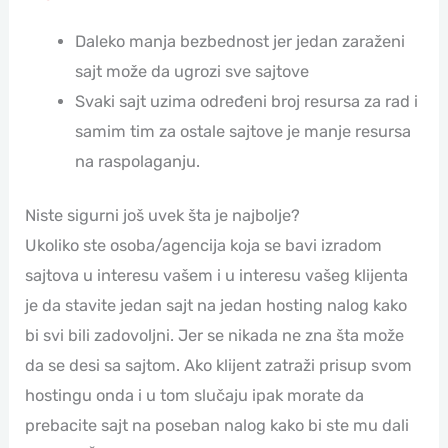
Daleko manja bezbednost jer jedan zaraženi
sajt može da ugrozi sve sajtove
Svaki sajt uzima određeni broj resursa za rad i
samim tim za ostale sajtove je manje resursa
na raspolaganju.
Niste sigurni još uvek šta je najbolje?
Ukoliko ste osoba/agencija koja se bavi izradom
sajtova u interesu vašem i u interesu vašeg klijenta
je da stavite jedan sajt na jedan hosting nalog kako
bi svi bili zadovoljni. Jer se nikada ne zna šta može
da se desi sa sajtom. Ako klijent zatraži prisup svom
hostingu onda i u tom slučaju ipak morate da
prebacite sajt na poseban nalog kako bi ste mu dali