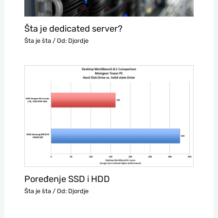
Šta je dedicated server?
Šta je šta
/ Od:
Djordje
Poređenje SSD i HDD
Šta je šta
/ Od:
Djordje