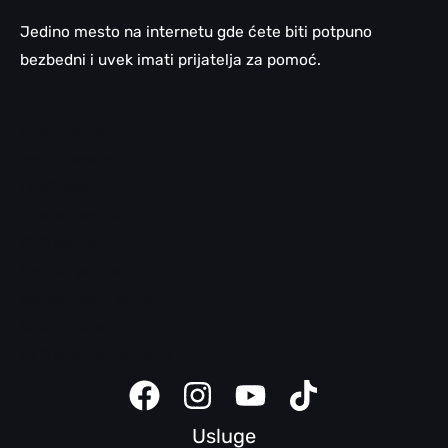
Jedino mesto na internetu gde ćete biti potpuno
bezbedni i uvek imati prijatelja za pomoć.
Email pomoć
WordPress pomoć
LiteSpeed
cPanel pomoć
SEO pomoć
Domen pomoć
Bezbednosni saveti
Klijent panel
Sajt kreator uputstva
Usluge