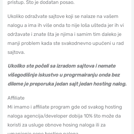
pristup. Što je dodatan posao.
Ukoliko odražvate sajtove koji se nalaze na vašem
nalogu a ima ih više onda to nije loša ušteda jer ih vi
održavate i znate šta je njima i samim tim daleko je
manji problem kada ste svakodnevno upućeni u rad
sajtova.
Ukoliko ste počeli sa izradom sajtova i nemate
višegodišnje iskustvo u progrmairanju onda bez
dileme je preporuka jedan sajt jedan hosting nalog.
Affiliate
Mi imamo i affiliate program gde od svakog hosting
naloga agencija/developer dobija 10% što može da
koristi za usluge obnove hosing naloga ili za
umanjenje cene hosting naloga.