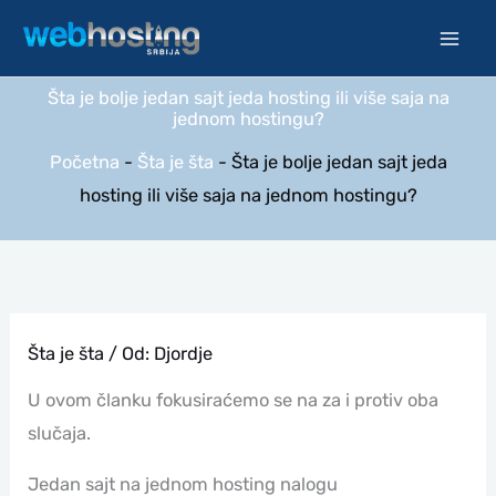
Pređi
na
sadržaj
Šta je bolje jedan sajt jeda hosting ili više saja na
jednom hostingu?
Početna
-
Šta je šta
-
Šta je bolje jedan sajt jeda
hosting ili više saja na jednom hostingu?
Šta je šta
/ Od:
Djordje
U ovom članku fokusiraćemo se na za i protiv oba
slučaja.
Jedan sajt na jednom hosting nalogu