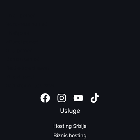
Email pomoć
WordPress pomoć
LiteSpeed
cPanel pomoć
SEO pomoć
Domen pomoć
Bezbednosni saveti
Klijent panel
Sajt kreator uputstva
Usluge
Hosting Srbija
Biznis hosting