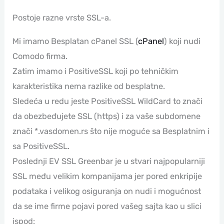
Postoje razne vrste SSL-a.
Mi imamo Besplatan cPanel SSL (
cPanel
) koji nudi
Comodo firma.
Zatim imamo i PositiveSSL koji po tehničkim
karakteristika nema razlike od besplatne.
Sledeća u redu jeste PositiveSSL WildCard to znači
da obezbeđujete SSL (https) i za vaše subdomene
znači *.vasdomen.rs što nije moguće sa Besplatnim i
sa PositiveSSL.
Poslednji EV SSL Greenbar je u stvari najpopularniji
SSL među velikim kompanijama jer pored enkripije
podataka i velikog osiguranja on nudi i mogućnost
da se ime firme pojavi pored vašeg sajta kao u slici
ispod: