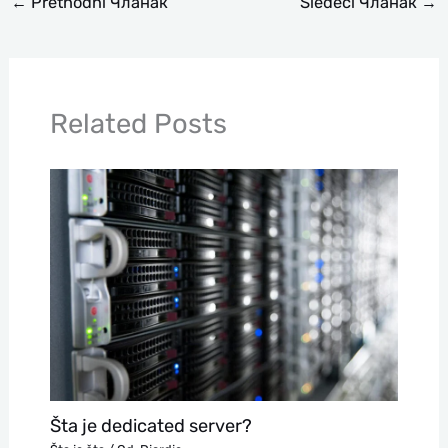
←
Prethodni Чланак
Sledeći Чланак
→
Related Posts
Šta je dedicated server?