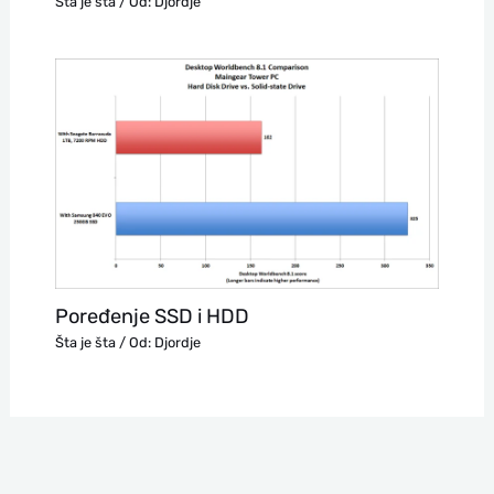
Šta je šta
/ Od:
Djordje
Poređenje SSD i HDD
Šta je šta
/ Od:
Djordje