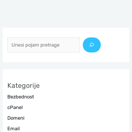
П
р
е
т
р
а
Kategorije
г
Bezbednost
а
cPanel
Domeni
Email