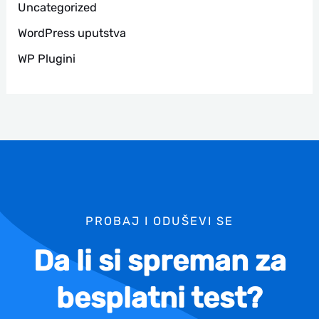
Uncategorized
WordPress uputstva
WP Plugini
PROBAJ I ODUŠEVI SE
Da li si spreman za
besplatni test?