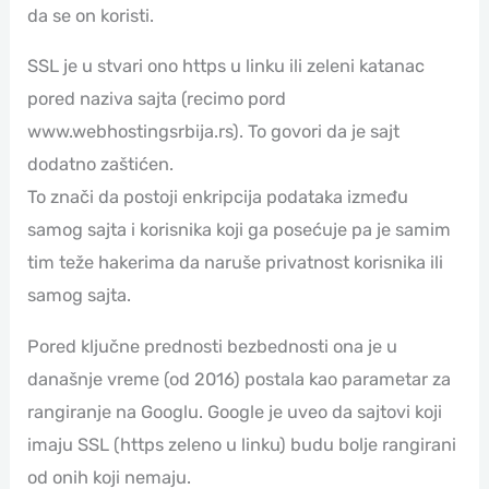
da se on koristi.
SSL je u stvari ono https u linku ili zeleni katanac
pored naziva sajta (recimo pord
www.webhostingsrbija.rs). To govori da je sajt
dodatno zaštićen.
To znači da postoji enkripcija podataka između
samog sajta i korisnika koji ga posećuje pa je samim
tim teže hakerima da naruše privatnost korisnika ili
samog sajta.
Pored ključne prednosti bezbednosti ona je u
današnje vreme (od 2016) postala kao parametar za
rangiranje na Googlu. Google je uveo da sajtovi koji
imaju SSL (https zeleno u linku) budu bolje rangirani
od onih koji nemaju.