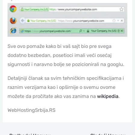
Sve ovo pomaže kako bi vaš sajt bio pre svega
dodatno bezbedan, posetioci imali veći osećaj
sigurnosti i naravno bolje se pozicionirali na googlu.
Detaljniji članak sa svim tehničkim specifikacijama i
raznim verzijama kao i opširnije o svemu ovome
možete da pročitate ako vas zanima na
wikipedia
.
WebHostingSrbija.RS