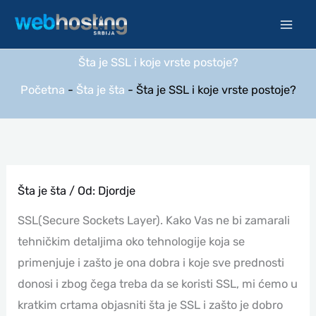
Pređi
na
sadržaj
Šta je SSL i koje vrste postoje?
Početna
-
Šta je šta
-
Šta je SSL i koje vrste postoje?
Šta je šta
/ Od:
Djordje
SSL(Secure Sockets Layer). Kako Vas ne bi zamarali
tehničkim detaljima oko tehnologije koja se
primenjuje i zašto je ona dobra i koje sve prednosti
donosi i zbog čega treba da se koristi SSL, mi ćemo u
kratkim crtama objasniti šta je SSL i zašto je dobro