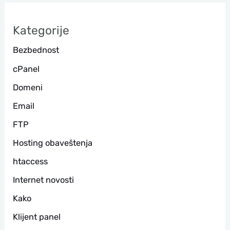
р
а
Kategorije
г
Bezbednost
а
cPanel
Domeni
Email
FTP
Hosting obaveštenja
htaccess
Internet novosti
Kako
Klijent panel