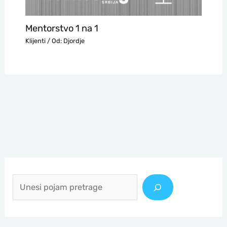
Mentorstvo 1 na 1
Klijenti
/ Od:
Djordje
П
р
е
т