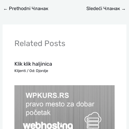
←
Prethodni Чланак
Sledeći Чланак
→
Related Posts
Klik klik haljinica
Klijenti
/ Od:
Djordje