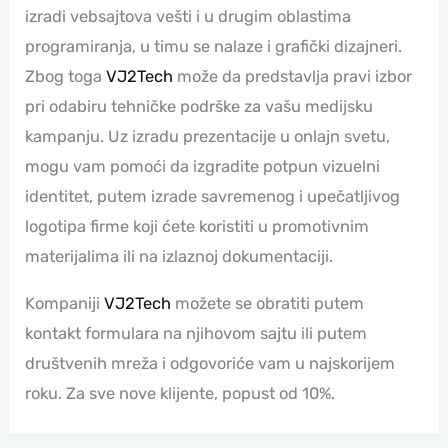
izradi vebsajtova vešti i u drugim oblastima
programiranja, u timu se nalaze i grafički dizajneri.
Zbog toga
VJ2Tech
može da predstavlja pravi izbor
pri odabiru tehničke podrške za vašu medijsku
kampanju. Uz izradu prezentacije u onlajn svetu,
mogu vam pomoći da izgradite potpun vizuelni
identitet, putem izrade savremenog i upečatljivog
logotipa firme koji ćete koristiti u promotivnim
materijalima ili na izlaznoj dokumentaciji.
Kompaniji
VJ2Tech
možete se obratiti putem
kontakt formulara na njihovom sajtu ili putem
društvenih mreža i odgovoriće vam u najskorijem
roku. Za sve nove klijente, popust od 10%.