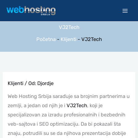
Pređi
na
sadržaj
VJ2Tech
Početna
-
Klijenti
-
VJ2Tech
Klijenti
/ Od:
Djordje
Web Hosting Srbija sarađuje sa brojnim partnerima u
zemlji, a jedan od njih je i
VJ2Tech
, koji je
specijalizovan za izradu profesionalnih i bezbednih
veb-sajtova i SEO optimizaciju. Da bi pokazali šta
znaju, potrudili su se da njihova prezentacija dobije