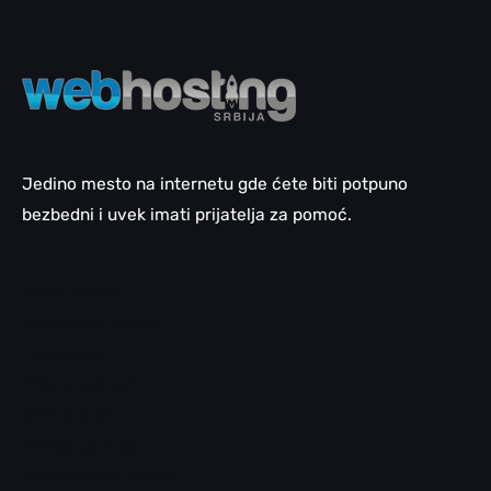
Jedino mesto na internetu gde ćete biti potpuno
bezbedni i uvek imati prijatelja za pomoć.
Email pomoć
WordPress pomoć
LiteSpeed
cPanel pomoć
SEO pomoć
Domen pomoć
Bezbednosni saveti