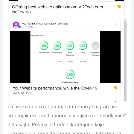
Za ovako dobro rangiranje potreban je uigran tim
stručnjaka koji vodi računa o vidljivom i “nevidljivom”
delu sajta. Postoje određeni kriterijumi koje
prezentacija mora da ispuni. Veoma su bitni brzina