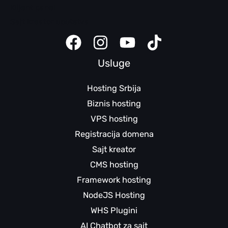
Klijent panel
Sajt kreator uputstva
Usluge
Hosting Srbija
Biznis hosting
VPS hosting
Registracija domena
Sajt kreator
CMS hosting
Framework hosting
NodeJS Hosting
WHS Plugini
AI Chatbot za sajt