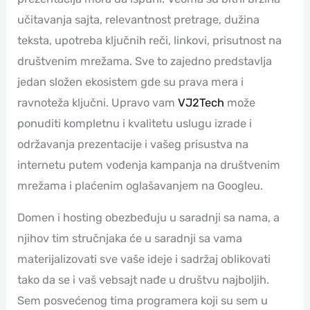
učitavanja sajta, relevantnost pretrage, dužina
teksta, upotreba ključnih reči, linkovi, prisutnost na
društvenim mrežama. Sve to zajedno predstavlja
jedan složen ekosistem gde su prava mera i
ravnoteža ključni. Upravo vam
VJ2Tech
može
ponuditi kompletnu i kvalitetu uslugu izrade i
održavanja prezentacije i vašeg prisustva na
internetu putem vođenja kampanja na društvenim
mrežama i plaćenim oglašavanjem na Googleu.
Domen i hosting obezbeđuju u saradnji sa nama, a
njihov tim stručnjaka će u saradnji sa vama
materijalizovati sve vaše ideje i sadržaj oblikovati
tako da se i vaš vebsajt nađe u društvu najboljih.
Sem posvećenog tima programera koji su sem u