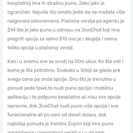
besplatnoj ima ih strašno puno. Jako jako je
ograničen. Najviše što smeta jeste da ne možete više
razgovora istovremeno. Plaćena verzija po agentu je
$14 što je jako puno u odnosu na JivoChat koji ima
pregršt opcija za samo $10 ovo je i skuplje i nema
toliko opcija u plaćenoj verziji.
Kao i u svemu sve se svodi na lični ukus. Ko šta voli i
kome je šta potrebno. Svakako u Srbiji se gleda pre
svega cena pa onda opcije. Ono što je trenutno u
ponudi jeste tawk.to nudi puno opcija i mobilnu
aplikaciju i to potpuno besplatno ali nisu sve opcije
ispravne, dok JivoChat nudi puno više opcija i sve
funkcionalne ali po ceni od deset dolara, dok
najlošija ponuda je trentno Zopim koji ima puno
ograničenja u besplatnoj verziji a i u drugim