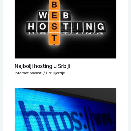
Najbolji hosting u Srbiji
Internet novosti
/ Od:
Djordje