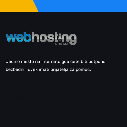
Jedino mesto na internetu gde ćete biti potpuno
bezbedni i uvek imati prijatelja za pomoć.
Email pomoć
WordPress pomoć
LiteSpeed
cPanel pomoć
SEO pomoć