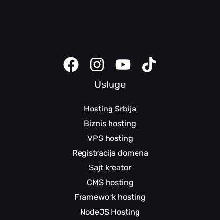
Domen pomoć
Bezbednosni saveti
Klijent panel
Sajt kreator uputstva
Usluge
Hosting Srbija
Biznis hosting
VPS hosting
Registracija domena
Sajt kreator
CMS hosting
Framework hosting
NodeJS Hosting