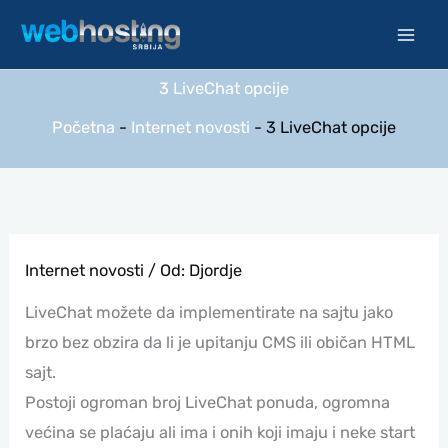
Pređi
na
sadržaj
3 LiveChat opcije
Početna
-
Internet novosti
-
3 LiveChat opcije
Internet novosti
/ Od:
Djordje
LiveChat možete da implementirate na sajtu jako
brzo bez obzira da li je upitanju CMS ili običan HTML
sajt.
Postoji ogroman broj LiveChat ponuda, ogromna
većina se plaćaju ali ima i onih koji imaju i neke start