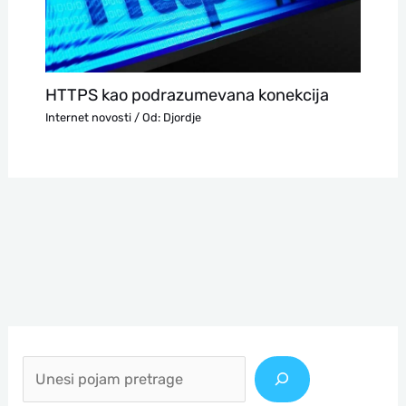
HTTPS kao podrazumevana konekcija
Internet novosti
/ Od:
Djordje
П
р
е