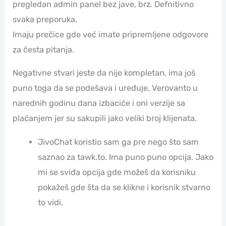
pregledan admin panel bez jave, brz. Defnitivno
svaka preporuka.
Imaju prečice gde već imate pripremljene odgovore
za česta pitanja.
Negativne stvari jeste da nije kompletan, ima još
puno toga da se podešava i uređuje. Verovanto u
narednih godinu dana izbaciće i oni verzije sa
plaćanjem jer su sakupili jako veliki broj klijenata.
JivoChat koristio sam ga pre nego što sam
saznao za tawk.to. Ima puno puno opcija. Jako
mi se sviđa opcija gde možeš da korisniku
pokažeš gde šta da se klikne i korisnik stvarno
to vidi.