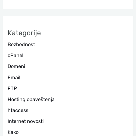
т
р
а
Kategorije
г
Bezbednost
а
cPanel
Domeni
Email
FTP
Hosting obaveštenja
htaccess
Internet novosti
Kako