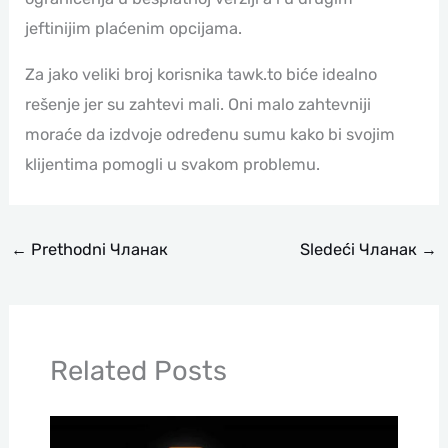
jeftinijim plaćenim opcijama.
Za jako veliki broj korisnika tawk.to biće idealno
rešenje jer su zahtevi mali. Oni malo zahtevniji
moraće da izdvoje određenu sumu kako bi svojim
klijentima pomogli u svakom problemu.
←
Prethodni Чланак
Sledeći Чланак
→
Related Posts