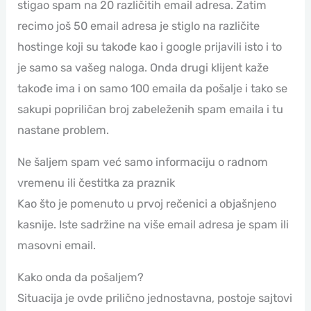
stigao spam na 20 različitih email adresa. Zatim
recimo još 50 email adresa je stiglo na različite
hostinge koji su takođe kao i google prijavili isto i to
je samo sa vašeg naloga. Onda drugi klijent kaže
takođe ima i on samo 100 emaila da pošalje i tako se
sakupi popriličan broj zabeleženih spam emaila i tu
nastane problem.
Ne šaljem spam već samo informaciju o radnom
vremenu ili čestitka za praznik
Kao što je pomenuto u prvoj rečenici a objašnjeno
kasnije. Iste sadržine na više email adresa je spam ili
masovni email.
Kako onda da pošaljem?
Situacija je ovde prilično jednostavna, postoje sajtovi