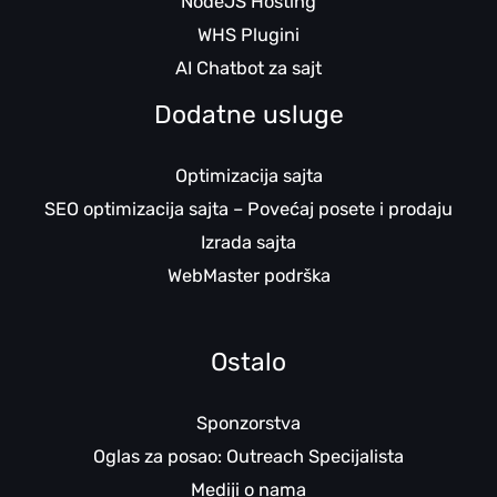
NodeJS Hosting
WHS Plugini
AI Chatbot za sajt
Dodatne usluge
Optimizacija sajta
SEO optimizacija sajta – Povećaj posete i prodaju
Izrada sajta
WebMaster podrška
Ostalo
Sponzorstva
Oglas za posao: Outreach Specijalista
Mediji o nama