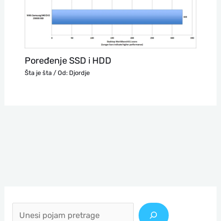
Poređenje SSD i HDD
Šta je šta
/ Od:
Djordje
П
р