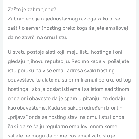
Zašto je zabranjeno?
Zabranjeno je iz jednostavnog razloga kako bi se
zaštitio server (hosting preko koga šaljete emailove)
da ne završi na crnu listu.
U svetu postoje alati koji imaju listu hostinga i oni
gledaju njihovu reputaciju. Recimo kada vi pošaljete
istu poruku na više email adresa svaki hosting
obaveštava te alate da su primili email poruku od tog
hostinga i ako je poslat isti email sa istom sadržinom
onda oni obaveste da je spam u pitanju i to dodaju
kao obaveštenje. Kada se sakupi određeni broj tih
„prijava“ onda se hosting stavi na crnu listu i onda
čak i da se šalju regularno emailovi onom kome
šaljete ne mogu da prime vaš email zato što je