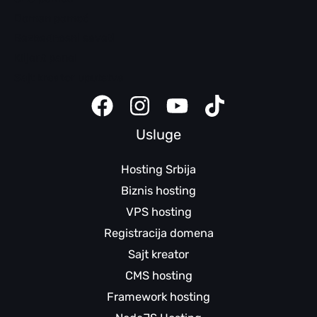
Domen pomoć
Bezbednosni saveti
Klijent panel
Sajt kreator uputstva
Usluge
Hosting Srbija
Biznis hosting
VPS hosting
Registracija domena
Sajt kreator
CMS hosting
Framework hosting