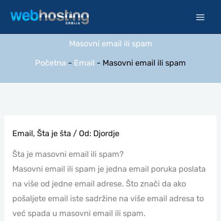
Pređi
na
sadržaj
Masovni email ili spam
Početna
-
Email
-
Masovni email ili spam
Email
,
Šta je šta
/ Od:
Djordje
Šta je masovni email ili spam?
Masovni email ili spam je jedna email poruka poslata
na više od jedne email adrese. Što znači da ako
pošaljete email iste sadržine na više email adresa to
već spada u masovni email ili spam.