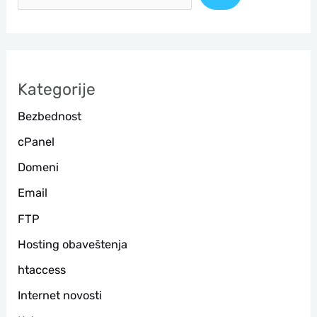
е
т
р
а
Kategorije
г
Bezbednost
а
cPanel
Domeni
Email
FTP
Hosting obaveštenja
htaccess
Internet novosti