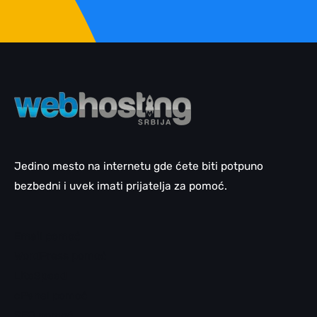
Jedino mesto na internetu gde ćete biti potpuno
bezbedni i uvek imati prijatelja za pomoć.
Email pomoć
WordPress pomoć
LiteSpeed
cPanel pomoć
SEO pomoć