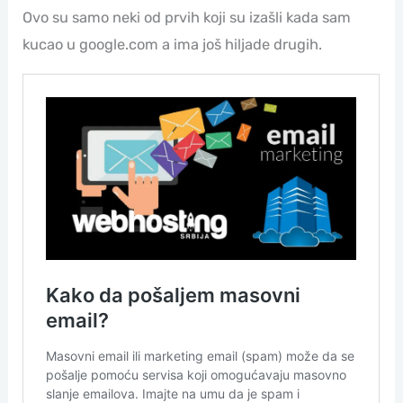
Ovo su samo neki od prvih koji su izašli kada sam
kucao u google.com a ima još hiljade drugih.