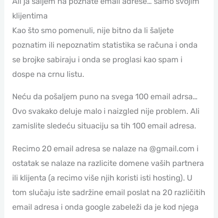
Ali ja šaljem na poznate email adrese… samo svojim
klijentima
Kao što smo pomenuli, nije bitno da li šaljete
poznatim ili nepoznatim statistika se računa i onda
se brojke sabiraju i onda se proglasi kao spam i
dospe na crnu listu.
Neću da pošaljem puno na svega 100 email adrsa…
Ovo svakako deluje malo i naizgled nije problem. Ali
zamislite sledeću situaciju sa tih 100 email adresa.
Recimo 20 email adresa se nalaze na @gmail.com i
ostatak se nalaze na razlicite domene vaših partnera
ili klijenta (a recimo više njih koristi isti hosting). U
tom slučaju iste sadržine email poslat na 20 različitih
email adresa i onda google zabeleži da je kod njega