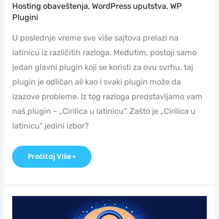
Hosting obaveštenja
,
WordPress uputstva
,
WP
Plugini
U poslednje vreme sve više sajtova prelazi na
latinicu iz različitih razloga. Međutim, postoji samo
jedan glavni plugin koji se koristi za ovu svrhu, taj
plugin je odličan ali kao i svaki plugin može da
izazove probleme. Iz tog razloga predstavljamo vam
naš plugin – „Cirilica u latinicu“. Zašto je „Cirilica u
latinicu“ jedini izbor?
Pročitaj Više »
Generator
Lozinke
Za
100%