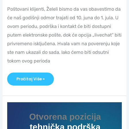
Poštovani klijenti, Želeli bismo da vas obavestimo da
će naš godišnji odmor trajati od 10. juna do 1. jula. U
ovom periodu, podrška i kontakt će biti dostupni
putem elektronske pošte, dok će opcija „livechat“ biti
privremeno isključena. Hvala vam na poverenju koje
ste nam ukazali do sada. Iako ćemo biti odsutni
tokom ovog perioda
Pročitaj Više »
Prijava
Za
Posao