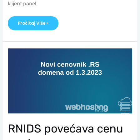
klijent panel
Pročitaj Više »
RNIDS
Povećava
Cenu
.rs
Domena
RNIDS povećava cenu