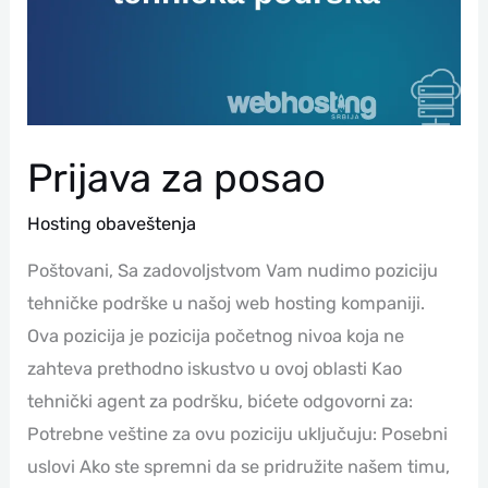
Prijava za posao
Hosting obaveštenja
Poštovani, Sa zadovoljstvom Vam nudimo poziciju
tehničke podrške u našoj web hosting kompaniji.
Ova pozicija je pozicija početnog nivoa koja ne
zahteva prethodno iskustvo u ovoj oblasti Kao
tehnički agent za podršku, bićete odgovorni za:
Potrebne veštine za ovu poziciju uključuju: Posebni
uslovi Ako ste spremni da se pridružite našem timu,