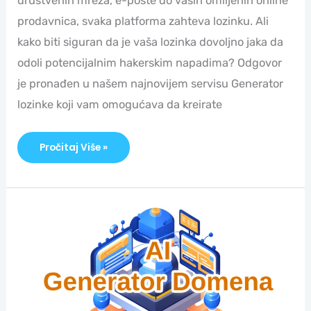
društvenih mreža, e-pošte do vaših omiljenih online
prodavnica, svaka platforma zahteva lozinku. Ali
kako biti siguran da je vaša lozinka dovoljno jaka da
odoli potencijalnim hakerskim napadima? Odgovor
je pronađen u našem najnovijem servisu Generator
lozinke koji vam omogućava da kreirate
Pročitaj Više »
Predstavljamo
AI
Generator
Domena!