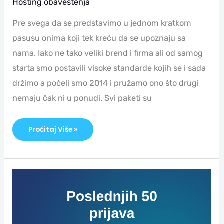
Hosting obaveštenja
Pre svega da se predstavimo u jednom kratkom
pasusu onima koji tek kreću da se upoznaju sa
nama. Iako ne tako veliki brend i firma ali od samog
starta smo postavili visoke standarde kojih se i sada
držimo a počeli smo 2014 i pružamo ono što drugi
nemaju čak ni u ponudi. Svi paketi su
Pročitaj Više »
Provera
Prijava
Na
Klijent
Panel