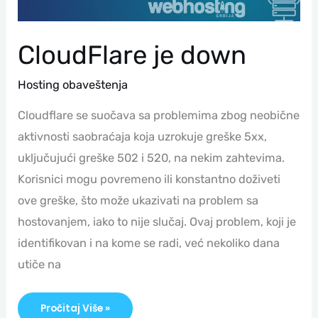
CloudFlare je down
Hosting obaveštenja
Cloudflare se suočava sa problemima zbog neobične
aktivnosti saobraćaja koja uzrokuje greške 5xx,
uključujući greške 502 i 520, na nekim zahtevima.
Korisnici mogu povremeno ili konstantno doživeti
ove greške, što može ukazivati na problem sa
hostovanjem, iako to nije slučaj. Ovaj problem, koji je
identifikovan i na kome se radi, već nekoliko dana
utiče na
Pročitaj Više »