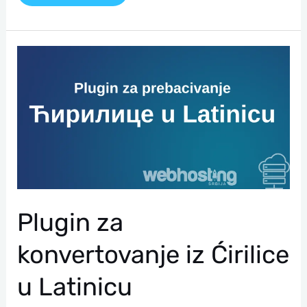
Plugin
Za
Konvertovanje
Iz
Ćirilice
U
Latinicu
Plugin za
konvertovanje iz Ćirilice
u Latinicu