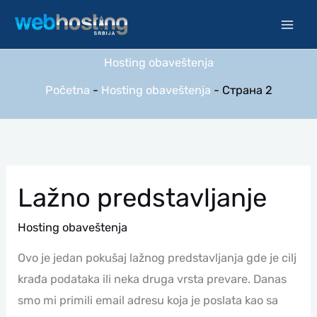
Pređi
na
sadržaj
Hosting obaveštenja
Početna
-
Hosting obaveštenja
-
Страна 2
Lažno
Lažno predstavljanje
Predstavljanje
Hosting obaveštenja
Ovo je jedan pokušaj lažnog predstavljanja gde je cilj
krađa podataka ili neka druga vrsta prevare. Danas
smo mi primili email adresu koja je poslata kao sa