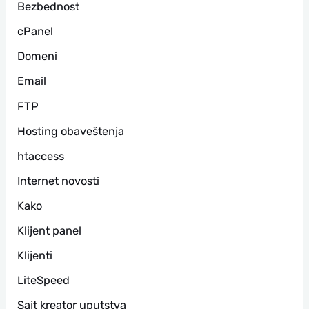
Bezbednost
а
cPanel
Domeni
Email
FTP
Hosting obaveštenja
htaccess
Internet novosti
Kako
Klijent panel
Klijenti
LiteSpeed
Sajt kreator uputstva