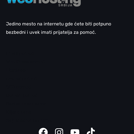
Jedino mesto na internetu gde ćete biti potpuno
bezbedni i uvek imati prijatelja za pomoć.
Email pomoć
WordPress pomoć
LiteSpeed
cPanel pomoć
SEO pomoć
Domen pomoć
Bezbednosni saveti
Klijent panel
Sajt kreator uputstva