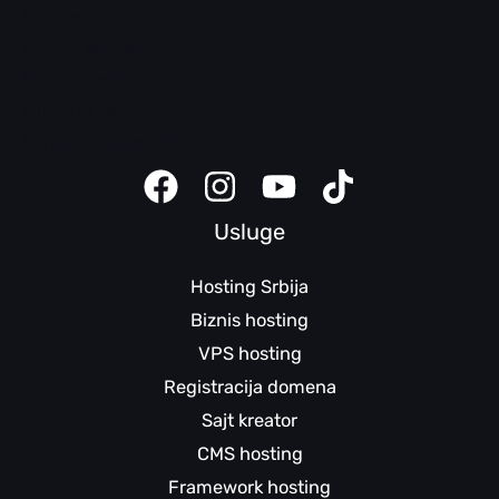
SEO pomoć
Domen pomoć
Bezbednosni saveti
Klijent panel
Sajt kreator uputstva
Usluge
Hosting Srbija
Biznis hosting
VPS hosting
Registracija domena
Sajt kreator
CMS hosting
Framework hosting