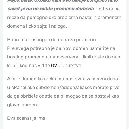
Napomena: Ukoliko vam ovo deluje komplikovano
savet je da ne radite promenu domena.
Podrška ne
može da pomogne oko problema nastalih promenom
domena i oko sajta i naloga.
Priprema hostinga i domena za promenu
Pre svega potrebno je da novi domen usmerite na
hosting promenom nameservera. Ukoliko ste domen
kupili kod nas vidite
OVO
uputstvo.
Ako je domen koji želite da postavite za glavni dodat
u cPanel ako subdomen/addon/aliases morate prvo
da ga obrišete odatle da bi mogao da se postavi kao
glavni domen.
Dva scenarija ima: