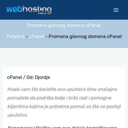
Pređi
na
sadržaj
Promena glavnog domena cPanel
Početna
-
cPanel
-
Promena glavnog domena cPanel
cPanel
/ Od:
Djordje
Hvala vam što koristite ovo uputstvo time značajno
pomažete da podrška bolje i brže radi i pomogne
klijentima kojima je potrebna pomoć za šta ne postoji
uputstvo.