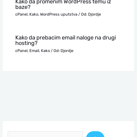
Kako da promenim WordPress temu iz
baze?
cPanel
,
Kako
,
WordPress uputstva
/ Od:
Djordje
Kako da prebacim email naloge na drugi
hosting?
cPanel
,
Email
,
Kako
/ Od:
Djordje
П
р