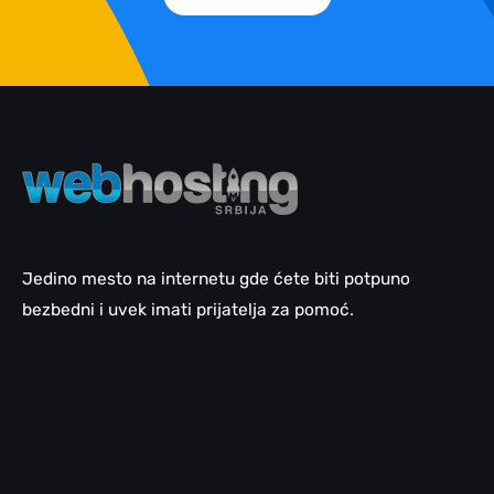
Jedino mesto na internetu gde ćete biti potpuno
bezbedni i uvek imati prijatelja za pomoć.
Email pomoć
WordPress pomoć
LiteSpeed
cPanel pomoć