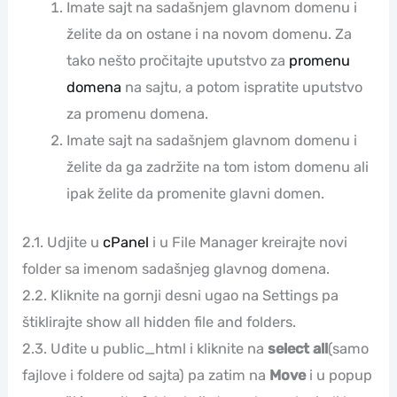
Imate sajt na sadašnjem glavnom domenu i
želite da on ostane i na novom domenu. Za
tako nešto pročitajte uputstvo za
promenu
domena
na sajtu, a potom ispratite uputstvo
za promenu domena.
Imate sajt na sadašnjem glavnom domenu i
želite da ga zadržite na tom istom domenu ali
ipak želite da promenite glavni domen.
2.1. Udjite u
cPanel
i u File Manager kreirajte novi
folder sa imenom sadašnjeg glavnog domena.
2.2. Kliknite na gornji desni ugao na Settings pa
štiklirajte show all hidden file and folders.
2.3. Uđite u public_html i kliknite na
select all
(samo
fajlove i foldere od sajta) pa zatim na
Move
i u popup