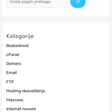
е
т
р
а
Kategorije
г
Bezbednost
а
cPanel
Domeni
Email
FTP
Hosting obaveštenja
htaccess
Internet novosti