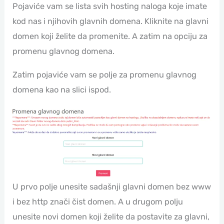
Pojaviće vam se lista svih hosting naloga koje imate
kod nas i njihovih glavnih domena. Kliknite na glavni
domen koji želite da promenite. A zatim na opciju za
promenu glavnog domena.
Zatim pojaviće vam se polje za promenu glavnog
domena kao na slici ispod.
U prvo polje unesite sadašnji glavni domen bez www
i bez http znači čist domen. A u drugom polju
unesite novi domen koji želite da postavite za glavni,