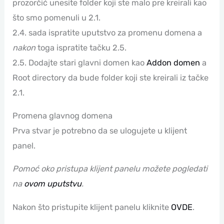
prozorčić unesite folder koji ste malo pre kreirali kao
što smo pomenuli u 2.1.
2.4. sada ispratite uputstvo za promenu domena a
nakon
toga ispratite tačku 2.5.
2.5. Dodajte stari glavni domen kao
Addon domen
a
Root directory da bude folder koji ste kreirali iz tačke
2.1.
Promena glavnog domena
Prva stvar je potrebno da se ulogujete u klijent
panel.
Pomoć oko pristupa klijent panelu možete pogledati
na
ovom uputstvu
.
Nakon što pristupite klijent panelu kliknite
OVDE
.